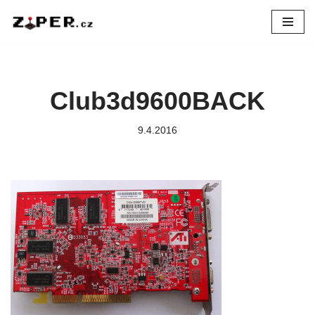
Přeskočit
na
obsah
Club3d9600BACK
9.4.2016