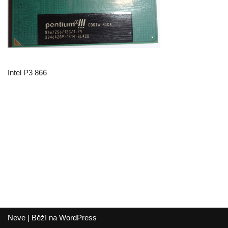
Intel P3 866
Neve
| Běží na
WordPress